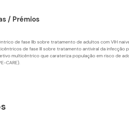
as / Prémios
êntrico de fase IIb sobre tratamento de adultos com VIH naïv
icêntricos de fase III sobre tratamento antiviral da infecção
etivo multicêntrico que carateriza população em risco de adq
IVE-CARE).
os