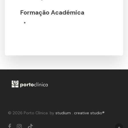
Formação Académica
© 2026 Porto Clínica. by
studium . creative studio®
facebook
instagram
tiktok