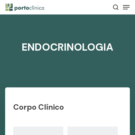
Skip
Men
to
search
main
content
ENDOCRINOLOGIA
Corpo Clínico