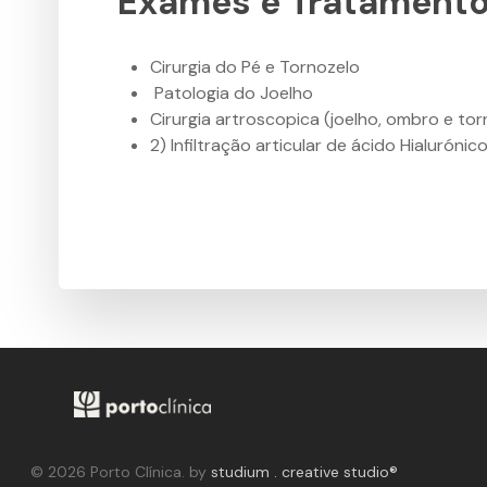
Exames e Tratament
Cirurgia do Pé e Tornozelo
Patologia do Joelho
Cirurgia artroscopica (joelho, ombro e tor
2) lnfiltração articular de ácido Hialurón
© 2026 Porto Clínica. by
studium . creative studio®