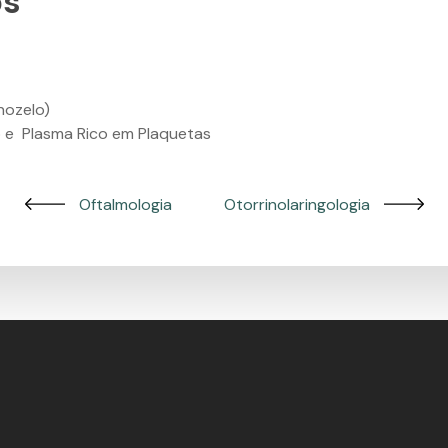
os
nozelo)
ico e Plasma Rico em Plaquetas
Oftalmologia
Otorrinolaringologia